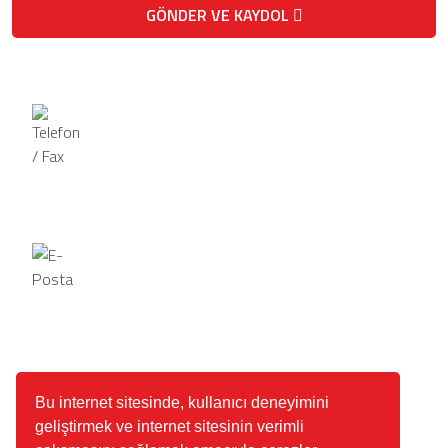
GÖNDER VE KAYDOL
Telefon / Fax
Telefon
+90 542 137 36 60 / +90 545 627
81 99
Fax
Sabit +90 338 224 11 74
E-Posta
cso@bismakmakina.com.tr
Adres
Bu internet sitesinde, kullanıcı deneyimini
Organize Sanayi Bölgesi 6. Cadde No. 8
geliştirmek ve internet sitesinin verimli
Karaman / TÜRKİYE