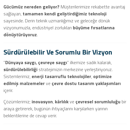
Gücümüz nereden geliyor?
Müşterilerimize rekabette avantaj
sağlayan,
tamamen kendi geliştirdiğimiz teknoloji
sayesinde. Derin teknik uzmanlığımız ve geleceğe dönük
vizyonumuzla, endüstriyel zorlukları
büyüme fırsatlarına
dönüştürüyoruz
.
Sürdürülebilir Ve Sorumlu Bir Vizyon
"
Dünyaya saygı, çevreye saygı
" ilkemize sadık kalarak,
sürdürülebilirliği
stratejimizin merkezine yerleştiriyoruz.
Sistemlerimiz,
enerji tasarruflu teknolojiler
,
optimize
edilmiş malzemeler
ve
çevre dostu tasarım yaklaşımları
içerir.
Çözümlerimiz;
inovasyon
,
kârlılık
ve
çevresel sorumluluğu
bir
araya getirerek, bugünün ihtiyaçlarını karşılarken yarının
beklentilerine de cevap verir.