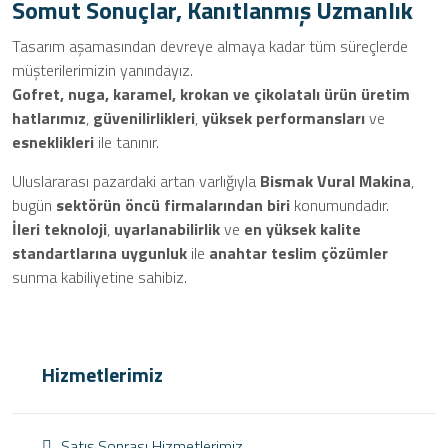
Somut Sonuçlar, Kanıtlanmış Uzmanlık
Tasarım aşamasından devreye almaya kadar tüm süreçlerde
müşterilerimizin yanındayız.
Gofret, nuga, karamel, krokan ve çikolatalı ürün üretim
hatlarımız
,
güvenilirlikleri
,
yüksek performansları
ve
esneklikleri
ile tanınır.
Uluslararası pazardaki artan varlığıyla
Bismak Vural Makina
,
bugün
sektörün öncü firmalarından biri
konumundadır.
İleri teknoloji
,
uyarlanabilirlik
ve
en yüksek kalite
standartlarına uygunluk
ile
anahtar teslim çözümler
sunma kabiliyetine sahibiz.
Hizmetlerimiz
Satış Sonrası Hizmetlerimiz